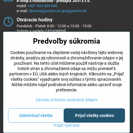
e-shop a maloobchod - predajňa JAVI s.r.o.
mobil:
+421 903 404 846
e-mail:
danova@javisro.sk
javi@javisro.sk
Otváracie hodiny
Pondelok - Piatok 8:00 - 12:00 a 13:00 - 15:00
Sobota a nedeľa ZATVORENÉ
Predvoľby súkromia
Sledujte nás na ...
Cookies používame na zlepšenie vašej návštevy tejto webovej
Facebook
Instagram
stránky, analýzu jej výkonnosti a zhromažďovanie údajov o jej
používaní. Na tento účel môžeme použiť nástroje a služby
Objednávky
tretích strán a zhromaždené údaje sa môžu preniesť k
partnerom v EÚ, USA alebo iných krajinách. Kliknutím na „Prijať
všetky cookies“ vyjadrujete svoj súhlas s týmto spracovaním.
Kategórie e-shopu
Nižšie môžete nájsť podrobné informácie alebo upraviť svoje
preferencie.
Všetko k nákupu
Zásady ochrany osobných údajov
Odmietnuť všetko
Prijať všetky cookies
©
2026
Copyright
Predvoľby súkromia
Zásady ochrany osobných údajov
Prijať vybrané
Vytvorené pomocou:
BiznisWeb.sk