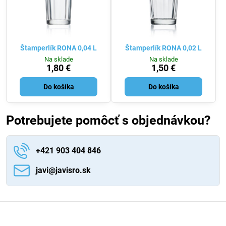
Štamperlík RONA 0,04 L
Štamperlík RONA 0,02 L
Na sklade
Na sklade
1,80 €
1,50 €
Do košíka
Do košíka
Potrebujete pomôcť s objednávkou?
+421 903 404 846
javi​@javisro​.sk