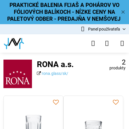
PRAKTICKÉ BALENIA FĽIAŠ A POHÁROV VO
FÓLIOVÝCH BALÍKOCH - NÍZKE CENY NA
✕
PALETOVÝ ODBER - PREDAJŇA V NEMŠOVEJ
Panel používateľa
2
RONA a.s.
produkty
rona.glass/sk/