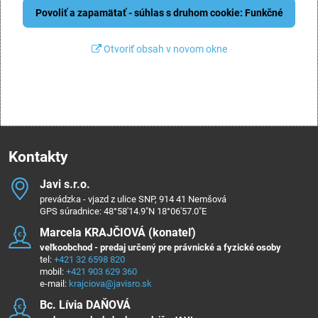
Povoliť a zapamätať - súhlas s druhom cookie: Funkčné
Otvoriť obsah v novom okne
Kontakty
Javi s​.r​.o​.
prevádzka - vjazd z ulice SNP, 914 41 Nemšová
GPS súradnice: 48°58'14.9"N 18°06'57.0"E
Marcela KRAJČIOVÁ (konateľ)
veľkoobchod - predaj určený pre právnické a fyzické osoby
tel:
+421 32 6598 820
mobil:
+421 903 629 360
e-mail:
krajciova@javisro.sk
Bc​. Lívia DAŇOVÁ