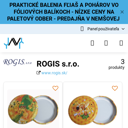
PRAKTICKÉ BALENIA FĽIAŠ A POHÁROV VO
FÓLIOVÝCH BALÍKOCH - NÍZKE CENY NA
✕
PALETOVÝ ODBER - PREDAJŇA V NEMŠOVEJ
Panel používateľa
3
ROGIS s.r.o.
produkty
www.rogis.sk/