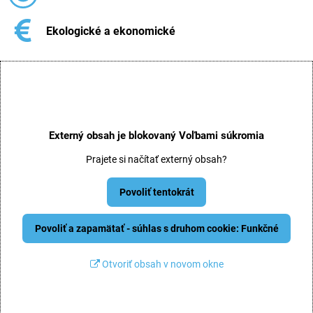
Ekologické a ekonomické
Externý obsah je blokovaný Voľbami súkromia
Prajete si načítať externý obsah?
Povoliť tentokrát
Povoliť a zapamätať - súhlas s druhom cookie: Funkčné
Otvoriť obsah v novom okne