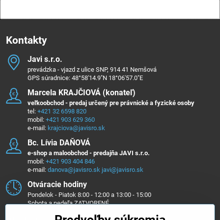
Kontakty
Javi s​.r​.o​.
prevádzka - vjazd z ulice SNP, 914 41 Nemšová
GPS súradnice: 48°58'14.9"N 18°06'57.0"E
Marcela KRAJČIOVÁ (konateľ)
veľkoobchod - predaj určený pre právnické a fyzické osoby
tel:
+421 32 6598 820
mobil:
+421 903 629 360
e-mail:
krajciova@javisro.sk
Bc​. Lívia DAŇOVÁ
e-shop a maloobchod - predajňa JAVI s.r.o.
mobil:
+421 903 404 846
e-mail:
danova@javisro.sk
javi@javisro.sk
Otváracie hodiny
Pondelok - Piatok 8:00 - 12:00 a 13:00 - 15:00
Sobota a nedeľa ZATVORENÉ
Predvoľby súkromia