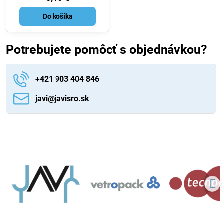
Do košíka
Potrebujete pomôcť s objednávkou?
+421 903 404 846
javi​@javisro​.sk